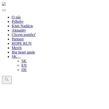
O nás
Príbehy
Klub Nadácie
Aktuality
Chcem pomôcť
Partneri
HOPE RUN
Merch
Big heart apple
SK
SK
EN
DE
Search
for: