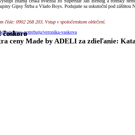
j vystúpi známa česká hviezda zo Superstar Ján Bendig a rómsky ne
upiny Gipsy Štrba a Vlado Boys. Podujatie sa uskutoční pod záštitou
nom čísle: 0902 268 203. Vstup v spoločenskom oblečení.
ibehy/pomoc-potrebuju/veronika-vaskova
ž čoskoro
ž čoskoro
ž čoskoro
ž čoskoro
ž čoskoro
ž čoskoro
ž čoskoro
ž čoskoro
ž čoskoro
ž čoskoro
ž čoskoro
ž čoskoro
ž čoskoro
ž čoskoro
ž čoskoro
ž čoskoro
ž čoskoro
ž čoskoro
tra ceny Made by ADELI za zdieľanie: Kata