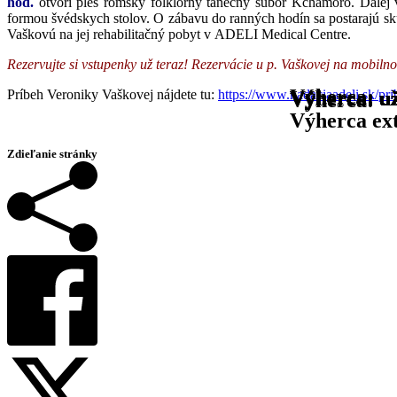
hod.
otvorí ples rómsky folklórny tanečný súbor Kchamoro. Ďale
formou švédskych stolov. O zábavu do ranných hodín sa postarajú sk
Vaškovú na jej rehabilitačný pobyt v ADELI Medical Centre.
Rezervujte si vstupenky už teraz! Rezervácie u p. Vaškovej na mobil
Výherca:
Príbeh Veroniky Vaškovej nájdete tu:
https://www.nadaciaadeli.sk/pr
Výherca:
Výherca:
Výherca:
Výherca: u
Výherca: u
Výherca: u
Výherca: u
Výherca: u
Výherca: u
Výherca: u
Výherca: u
Výherca: u
Výherca: u
Výherca: u
Výherca: u
Výherca: u
Výherca: u
Výherca: u
Výherca: u
Výherca: u
Výherca: u
Výherca:
Výherca ex
Zdieľanie stránky