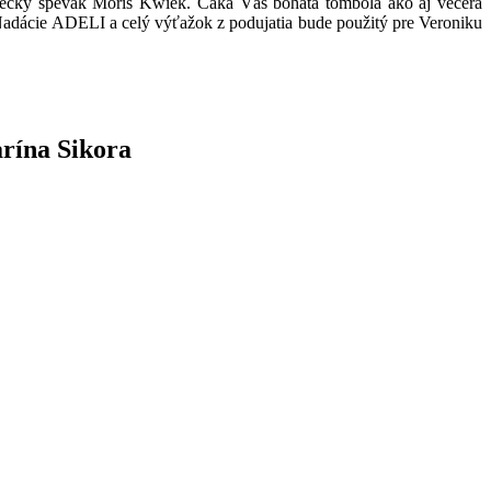
mecký spevák Moris Kwiek. Čaká Vás bohatá tombola ako aj večera
 Nadácie ADELI a celý výťažok z podujatia bude použitý pre Veroniku
rína Sikora