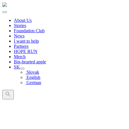
About Us
Stories
Foundation Club
News
I want to help
Partners
HOPE RUN
Merch
Big-hearted apple
SK
Slovak
English
German
Search
for: