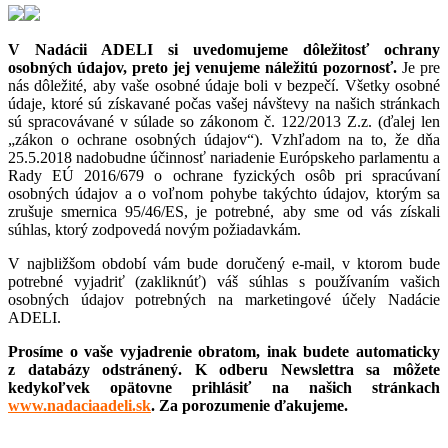
V Nadácii ADELI si uvedomujeme dôležitosť ochrany
osobných údajov, preto jej venujeme náležitú pozornosť.
Je pre
nás dôležité, aby vaše osobné údaje boli v bezpečí. Všetky osobné
údaje, ktoré sú získavané počas vašej návštevy na našich stránkach
sú spracovávané v súlade so zákonom č. 122/2013 Z.z. (ďalej len
„zákon o ochrane osobných údajov“). Vzhľadom na to, že dňa
25.5.2018 nadobudne účinnosť nariadenie Európskeho parlamentu a
Rady EÚ 2016/679 o ochrane fyzických osôb pri spracúvaní
osobných údajov a o voľnom pohybe takýchto údajov, ktorým sa
zrušuje smernica 95/46/ES, je potrebné, aby sme od vás získali
súhlas, ktorý zodpovedá novým požiadavkám.
V najbližšom období vám bude doručený e-mail, v ktorom bude
potrebné vyjadriť (zakliknúť) váš súhlas s používaním vašich
osobných údajov potrebných na marketingové účely Nadácie
ADELI.
Prosíme o vaše vyjadrenie obratom, inak budete automaticky
z databázy odstránený.
K odberu Newslettra sa môžete
kedykoľvek opätovne prihlásiť na našich stránkach
www.nadaciaadeli.sk
. Za porozumenie ďakujeme.