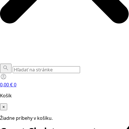
0,00
€
0
Košík
×
Žiadne príbehy v košíku.