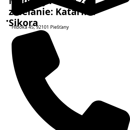
Made by ADELI za
zdieľanie: Katarína
Sikora
Hlboká 45, 92101 Piešťany