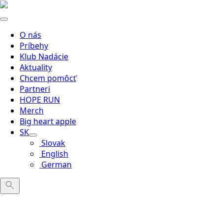
O nás
Príbehy
Klub Nadácie
Aktuality
Chcem pomôcť
Partneri
HOPE RUN
Merch
Big heart apple
SK
Slovak
English
German
Search
for: