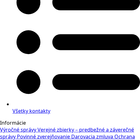
Všetky kontakty
Informácie
Výročné správy
Verejné zbierky – predbežné a záverečné
správy
Povinné zverejňovanie
Darovacia zmluva
Ochrana