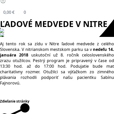
0,00
€
0
ĽADOVÉ MEDVEDE V NITRE
Aj tento rok sa zídu v Nitre ľadové medvede z celého
Slovenska. V nitrianskom mestskom parku sa v
nedeľu 14.
januára 2018
uskutoční už 8. ročník celoslovenskéh
zrazu otužilcov. Pestrý program je pripravený v čase od
13:30 hod. až do 17:00 hod. Podujatie bude mať
charitatívny rozmer. Otužilci sa výťažkom zo zimného
plávania rozhodli podporiť našu pacientku Sabínu
Fajnorovú.
Zdieľanie stránky