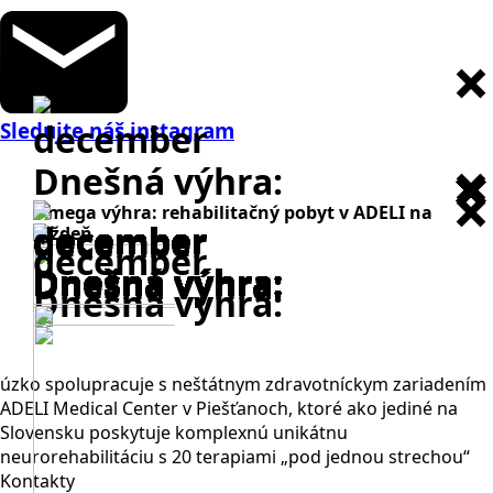
december
Sledujte náš instagram
Dnešná výhra:
+ mega výhra: rehabilitačný pobyt v ADELI na
december
december
december
december
december
december
december
december
december
december
december
december
december
december
december
december
december
december
december
december
december
december
týždeň
december
Dnešná výhra:
Dnešná výhra:
Dnešná výhra:
Dnešná výhra:
Dnešná výhra:
Dnešná výhra:
Dnešná výhra:
Dnešná výhra:
Dnešná výhra:
Dnešná výhra:
Dnešná výhra:
Dnešná výhra:
Dnešná výhra:
Dnešná výhra:
Dnešná výhra:
Dnešná výhra:
Dnešná výhra:
Dnešná výhra:
Dnešná výhra:
Dnešná výhra:
Dnešná výhra:
Dnešná výhra:
Dnešná výhra:
úzko spolupracuje s neštátnym zdravotníckym zariadením
ADELI Medical Center v Piešťanoch, ktoré ako jediné na
Slovensku poskytuje komplexnú unikátnu
neurorehabilitáciu s 20 terapiami „pod jednou strechou“
Kontakty