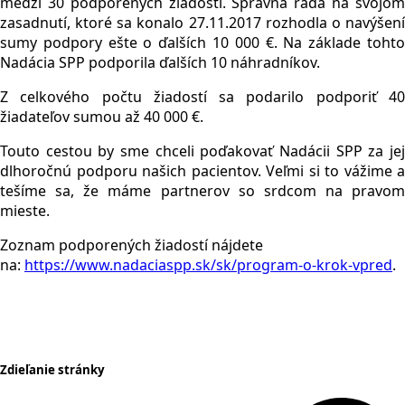
medzi 30 podporených žiadostí. Správna rada na svojom
zasadnutí, ktoré sa konalo 27.11.2017 rozhodla o navýšení
sumy podpory ešte o ďalších 10 000 €. Na základe tohto
Nadácia SPP podporila ďalších 10 náhradníkov.
Z celkového počtu žiadostí sa podarilo podporiť 40
žiadateľov sumou až 40 000 €.
Touto cestou by sme chceli poďakovať Nadácii SPP za jej
dlhoročnú podporu našich pacientov. Veľmi si to vážime a
tešíme sa, že máme partnerov so srdcom na pravom
mieste.
Zoznam podporených žiadostí nájdete
na:
https://www.nadaciaspp.sk/sk/program-o-krok-vpred
.
Zdieľanie stránky