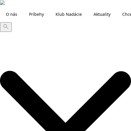
O nás
Príbehy
Klub Nadácie
Aktuality
Chc
Search
for: