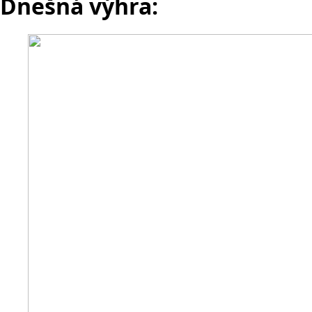
Dnešná výhra: