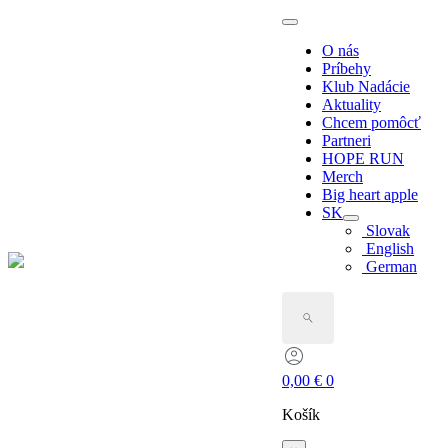
O nás
Príbehy
Klub Nadácie
Aktuality
Chcem pomôcť
Partneri
HOPE RUN
Merch
Big heart apple
SK
Slovak
English
German
Search
for:
0,00
€
0
Košík