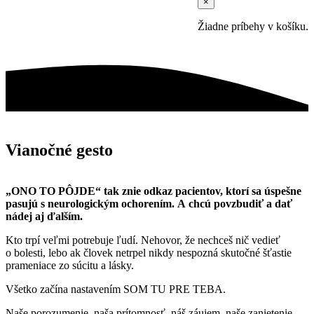
×
Žiadne príbehy v košíku.
Vianočné gesto
„ONO TO PÔJDE“
tak znie odkaz pacientov, ktorí sa úspešne
pasujú s neurologickým ochorením.
A chcú povzbudiť a dať
nádej aj ďalším.
Kto trpí veľmi potrebuje ľudí. Nehovor, že nechceš nič vedieť
o bolesti, lebo ak človek netrpel nikdy nespozná skutočné šťastie
prameniace zo súcitu a lásky.
Všetko začína nastavením SOM TU PRE TEBA.
Naše porozumenie, naša prítomnosť, náš záujem, naše zanietenie