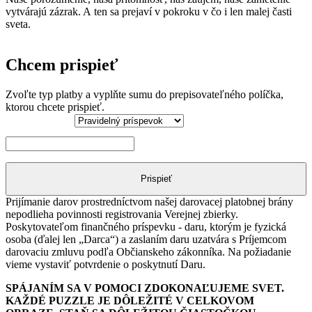
vytvárajú zázrak. A ten sa prejaví v pokroku v čo i len malej časti
sveta.
Chcem prispieť
Zvoľte typ platby a vyplňte sumu do prepisovateľného políčka,
ktorou chcete prispieť.
Podpora
množstvo
Vianočné
Prispieť
gesto
Prijímanie darov prostredníctvom našej darovacej platobnej brány
nepodlieha povinnosti registrovania Verejnej zbierky.
Poskytovateľom finančného príspevku - daru, ktorým je fyzická
osoba (ďalej len „Darca“) a zaslaním daru uzatvára s Príjemcom
darovaciu zmluvu podľa Občianskeho zákonníka. Na požiadanie
vieme vystaviť potvrdenie o poskytnutí Daru.
SPÁJANÍM SA V POMOCI ZDOKONAĽUJEME SVET.
KAŽDÉ PUZZLE JE DÔLEŽITÉ V CELKOVOM