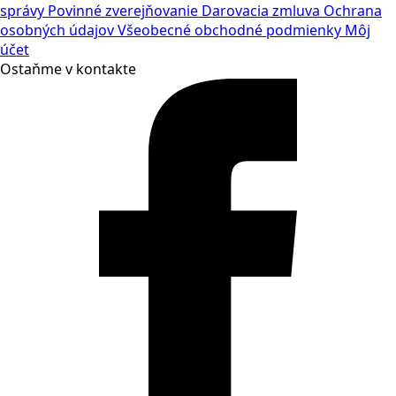
správy
Povinné zverejňovanie
Darovacia zmluva
Ochrana
osobných údajov
Všeobecné obchodné podmienky
Môj
účet
Ostaňme v kontakte