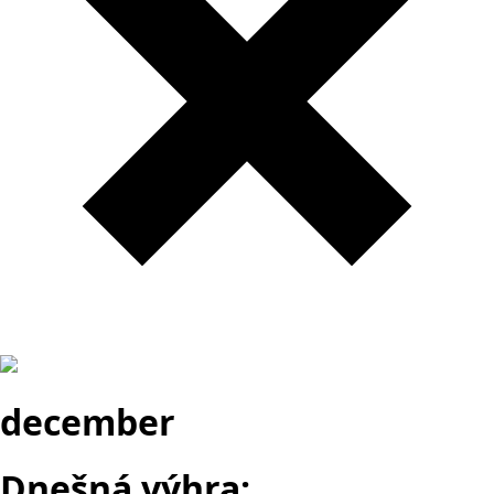
december
Dnešná výhra: