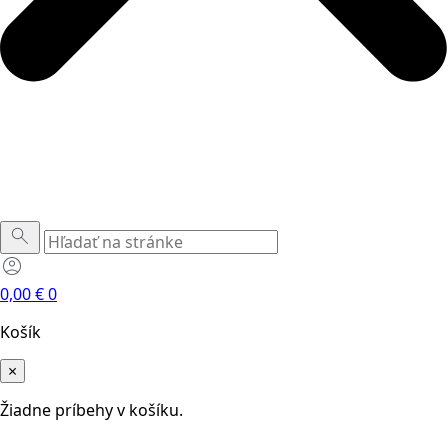
0,00
€
0
Košík
×
Žiadne príbehy v košíku.