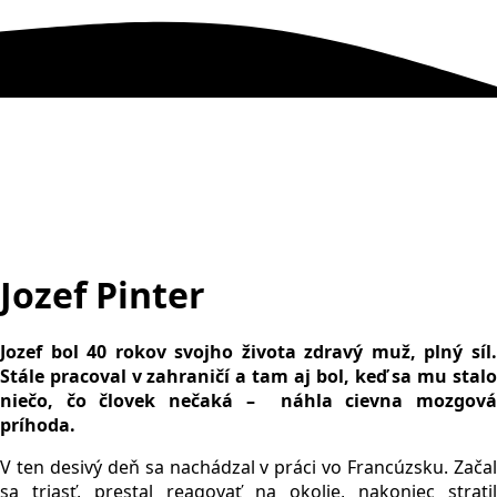
Jozef Pinter
Jozef bol 40 rokov svojho života zdravý muž, plný síl.
Stále pracoval v zahraničí a tam aj bol, keď sa mu stalo
niečo, čo človek nečaká – náhla cievna mozgová
príhoda.
V ten desivý deň sa nachádzal v práci vo Francúzsku. Začal
sa triasť, prestal reagovať na okolie, nakoniec stratil