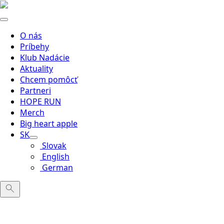
O nás
Príbehy
Klub Nadácie
Aktuality
Chcem pomôcť
Partneri
HOPE RUN
Merch
Big heart apple
SK
Slovak
English
German
Search
for: