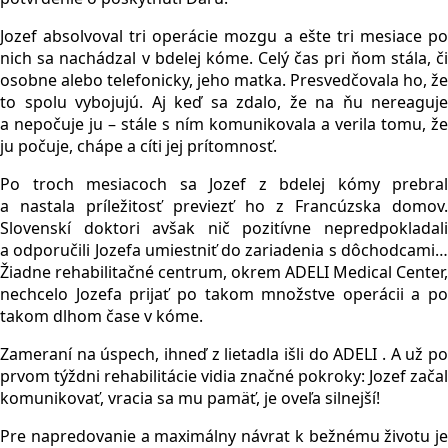
Jozef absolvoval tri operácie mozgu a ešte tri mesiace po
nich sa nachádzal v bdelej kóme. Celý čas pri ňom stála, či
osobne alebo telefonicky, jeho matka. Presvedčovala ho, že
to spolu vybojujú. Aj keď sa zdalo, že na ňu nereaguje
a nepočuje ju – stále s ním komunikovala a verila tomu, že
ju počuje, chápe a cíti jej prítomnosť.
Po troch mesiacoch sa Jozef z bdelej kómy prebral
a nastala príležitosť previezť ho z Francúzska domov.
Slovenskí doktori avšak nič pozitívne nepredpokladali
a odporučili Jozefa umiestniť do zariadenia s dôchodcami…
Žiadne rehabilitačné centrum, okrem ADELI Medical Center,
nechcelo Jozefa prijať po takom množstve operácii a po
takom dlhom čase v kóme.
Zameraní na úspech, ihneď z lietadla išli do ADELI . A už po
prvom týždni rehabilitácie vidia značné pokroky: Jozef začal
komunikovať, vracia sa mu pamäť, je oveľa silnejší!
Pre napredovanie a maximálny návrat k bežnému životu je