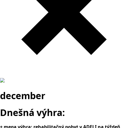
december
Dnešná výhra:
+ mega výhra: rehabilitačný pobyt v ADELI na týždeň