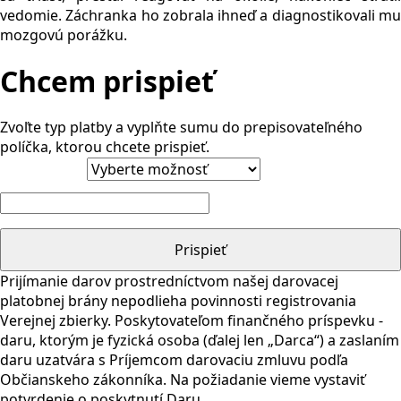
vedomie. Záchranka ho zobrala ihneď a diagnostikovali mu
mozgovú porážku.
Chcem prispieť
Zvoľte typ platby a vyplňte sumu do prepisovateľného
políčka, ktorou chcete prispieť.
Podpora
množstvo
Prispieť
Jozef
Pinter
Prijímanie darov prostredníctvom našej darovacej
platobnej brány nepodlieha povinnosti registrovania
Verejnej zbierky. Poskytovateľom finančného príspevku -
daru, ktorým je fyzická osoba (ďalej len „Darca“) a zaslaním
daru uzatvára s Príjemcom darovaciu zmluvu podľa
Občianskeho zákonníka. Na požiadanie vieme vystaviť
potvrdenie o poskytnutí Daru.