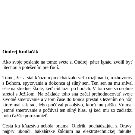
Ondrej Kudlačák
Ako svoje poslanie na tomto svete si Ondrej, páter Ignác, zvolil byť
útechou a potešením pre ľudí.
Tomu, že sa stal kňazom predchádzalo veľa rozjímania, rozhovorov
s Bohom, spytovania a dokonca aj silný sen. Ten sen sa mu sníval
ešte na strednej škole, keď rád lozil po horách. V tom sne sa osobne
stretol s Ježišom. Na základe toho sna začal prehodnocovať svoje
životné smerovanie a v tom čase do konca prestal s lezením do hôr,
ktoré mal tak rád, lebo
počúval posolstvo, ktorú mu prišlo
. Vnímal
jemné smerovanie a počúval ten silný hlas, aj keď mu zo začiatku
bolo ťažšie porozumieť.
Cesta ku kňazstvu nebola priama. Ondrík, pochádzajúci z Oravy,
najprv ukončil bakalárske štúdium na elektrotechnickej fakulte.