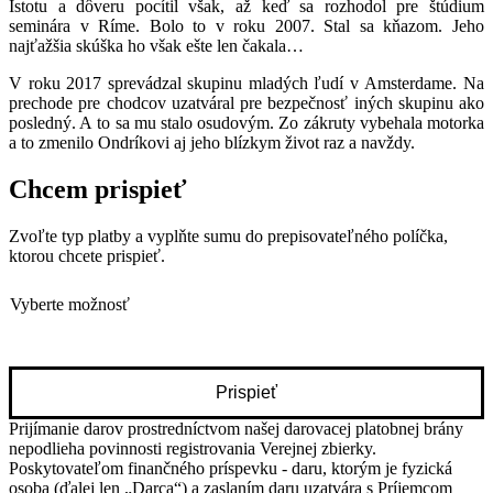
Istotu a dôveru pocítil však, až keď sa rozhodol pre štúdium
seminára v Ríme. Bolo to v roku 2007.
Stal sa kňazom. Jeho
najťažšia skúška ho však ešte len čakala…
V roku 2017 sprevádzal skupinu mladých ľudí v Amsterdame. Na
prechode pre chodcov uzatváral pre bezpečnosť iných skupinu ako
posledný. A to sa mu stalo osudovým.
Zo zákruty vybehala motorka
a to zmenilo Ondríkovi aj jeho blízkym život raz a navždy.
Chcem prispieť
Zvoľte typ platby a vyplňte sumu do prepisovateľného políčka,
ktorou chcete prispieť.
Podpora
Prispieť
Prijímanie darov prostredníctvom našej darovacej platobnej brány
nepodlieha povinnosti registrovania Verejnej zbierky.
Poskytovateľom finančného príspevku - daru, ktorým je fyzická
osoba (ďalej len „Darca“) a zaslaním daru uzatvára s Príjemcom