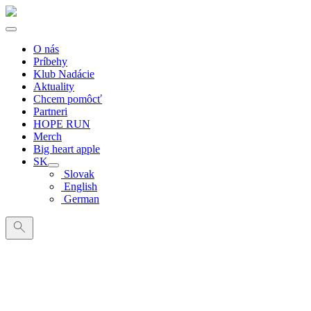
O nás
Príbehy
Klub Nadácie
Aktuality
Chcem pomôcť
Partneri
HOPE RUN
Merch
Big heart apple
SK
Slovak
English
German
Search
for: