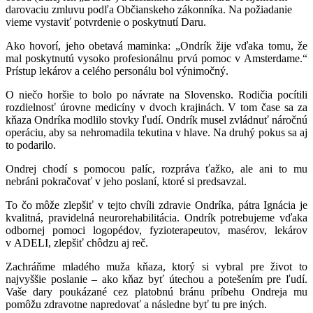
darovaciu zmluvu podľa Občianskeho zákonníka. Na požiadanie
vieme vystaviť potvrdenie o poskytnutí Daru.
Ako hovorí, jeho obetavá maminka: „Ondrík
žije vďaka tomu, že
mal poskytnutú vysoko profesionálnu prvú pomoc v Amsterdame
.“
Prístup lekárov a celého personálu bol výnimočný.
O niečo horšie to bolo po návrate na Slovensko. Rodičia pocítili
rozdielnosť úrovne medicíny v dvoch krajinách. V tom čase sa za
kňaza Ondríka modlilo stovky ľudí. Ondrík musel zvládnuť náročnú
operáciu, aby sa nehromadila tekutina v hlave. Na druhý pokus sa aj
to podarilo.
Ondrej chodí s pomocou palíc, rozpráva ťažko, ale ani to mu
nebráni pokračovať v jeho poslaní, ktoré si predsavzal.
To čo môže zlepšiť v tejto chvíli zdravie Ondríka, pátra Ignácia je
kvalitná, pravidelná neurorehabilitácia. Ondrík potrebujeme vďaka
odbornej pomoci logopédov, fyzioterapeutov, masérov, lekárov
v ADELI, zlepšiť chôdzu aj reč.
Zachráňme mladého muža kňaza, ktorý si vybral pre život to
najvyššie poslanie – ako kňaz byť útechou a potešením pre ľudí.
Vaše dary poukázané cez platobnú bránu príbehu Ondreja mu
pomôžu zdravotne napredovať a následne byť tu pre iných.