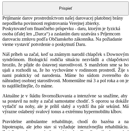
množstvo
Maxim
Prispieť
Bereš
Prijímanie darov prostredníctvom našej darovacej platobnej brány
nepodlieha povinnosti registrovania Verejnej zbierky.
Poskytovateľom finančného príspevku - daru, ktorým je fyzická
osoba (ďalej len „Darca“) a zaslaním daru uzatvára s Príjemcom
darovaciu zmluvu podľa Občianskeho zákonníka. Na požiadanie
vieme vystaviť potvrdenie o poskytnutí Daru.
Náš príbeh sa začal, keď sa známym narodil chlapček s Downovým
syndrómom. Biologickí rodičia situáciu nezvládli a chlapčekovi
hrozilo, že pôjde do ústavnej starostlivosti. S manželom sme sa ho
ujali a rozhodli sa, že ho vychováme v rodinnom prostredí. Žije s
nami prakticky od narodenia. Máme ho súdom zvereného do
náhradnej osobnej starostlivosti. Momentálne má 3 a pol roka a on je
to najdôležitejšie, čo máme.
Aktuálne je v štádiu štvornožkovania a intenzívne sa snažíme, aby
sa postavil na nohy a začal samostatne chodiť. S oporou sa dokáže
vytlačiť na nohy, ale je príliš slabý a vydrží iba pár sekúnd. Má
výrazne oslabený svalový tonus a extrémnu hypermobilitu kĺbov.
Pravidelne ambulantne rehabilituje, chodí do bazéna a na
hipoterapiu, ale jeho stav si vyžaduje intenzívnejšiu rehabilitáciu.