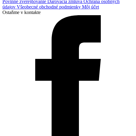
Povinné zverejňovanie
Darovacia zmluva
Ochrana osobných
údajov
Všeobecné obchodné podmienky
Môj účet
Ostaňme v kontakte