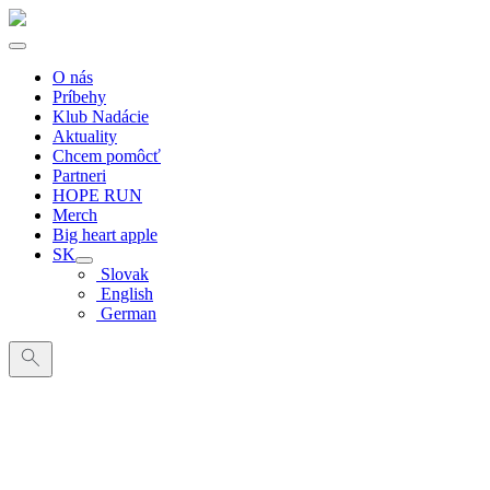
O nás
Príbehy
Klub Nadácie
Aktuality
Chcem pomôcť
Partneri
HOPE RUN
Merch
Big heart apple
SK
Slovak
English
German
Search
for: