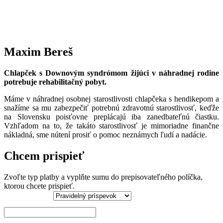
Maxim Bereš
Chlapček s Downovým syndrómom žijúci v náhradnej rodine
potrebuje rehabilitačný pobyt.
Máme v náhradnej osobnej starostlivosti chlapčeka s hendikepom a
snažíme sa mu zabezpečiť potrebnú zdravotnú starostlivosť, keďže
na Slovensku poisťovne preplácajú iba zanedbateľnú čiastku.
Vzhľadom na to, že takáto starostlivosť je mimoriadne finančne
nákladná, sme nútení prosiť o pomoc neznámych ľudí a nadácie.
Chcem prispieť
Zvoľte typ platby a vyplňte sumu do prepisovateľného políčka,
ktorou chcete prispieť.
Podpora