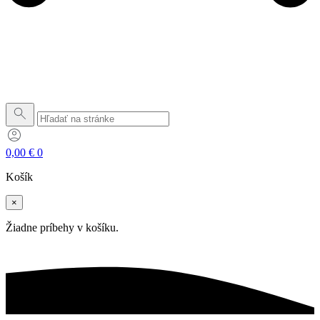
0,00
€
0
Košík
×
Žiadne príbehy v košíku.