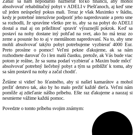
Zatiaľ sa nám nepodarilo nazbierať toľko financií, aby mohol
absolvovať rehabilitačný pobyt v ADELI v Piešťanoch, aj keď sme
už jeden neúspešný pokus mali. Teraz je však Maximko v štádiu,
kedy je potrebné intenzívne podporiť jeho napredovanie a preto sme
sa rozhodli, že spravíme všetko pre to, aby sa na pobyt do ADELI
dostal a mal aj on príležitosť spraviť výraznejší pokrok. Keď sa
postaví na nohy dostane iný pohľad na svet, ako ho má teraz zo
zeme a posunie ho to aj v mentálnom napredovaní. Na to, aby sme
mohli absolvovať takýto pobyt potrebujeme vyzbierať 4000 Eur.
Preto prosíme o pomoc! Veľmi pekne ďakujeme, ak sa nám
rozhodnete darovať čo i len malú čiastku, pretože, ak Vás bude viac
potom je reálne, že sa suma podarí vyzbierať a Maxim bude môcť
absolvovať potrebný liečebný pobyt a tým sa priblížiť k tomu, aby
sa sám postavil na nohy a začal chodiť.
Želáme si vidieť ho šťastného, aby si našiel kamarátov a mohol
prežiť detstvo tak, ako by ho malo prežiť každé dieťa. Veľmi nám
pomôže aj zdieľanie nášho príbehu. Ešte raz ďakujeme a naozaj si
nesmierne vážime každú pomoc.
Povedzte o tomto príbehu svojim známym: