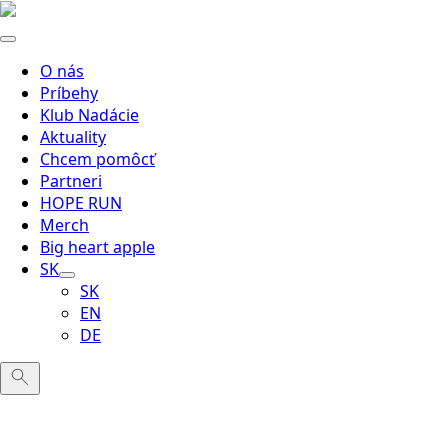
O nás
Príbehy
Klub Nadácie
Aktuality
Chcem pomôcť
Partneri
HOPE RUN
Merch
Big heart apple
SK
SK
EN
DE
Search
for: