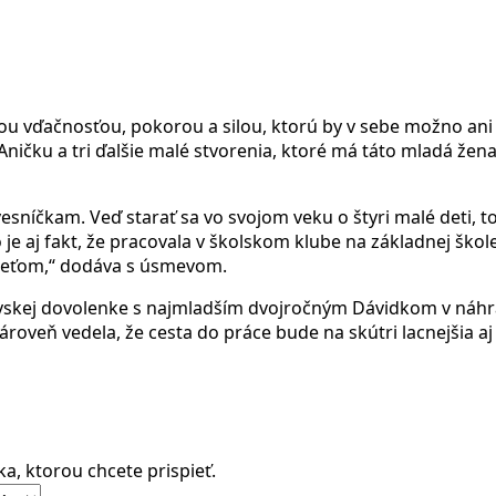
ou vďačnosťou, pokorou a silou, ktorú by v sebe možno ani
 Aničku a tri ďalšie malé stvorenia, ktoré má táto mladá že
rovesníčkam. Veď starať sa vo svojom veku o štyri malé deti,
 aj fakt, že pracovala v školskom klube na základnej škole
 deťom,“ dodáva s úsmevom.
vskej dovolenke s najmladším dvojročným Dávidkom v náhradn
zároveň vedela, že cesta do práce bude na skútri lacnejšia aj
a, ktorou chcete prispieť.