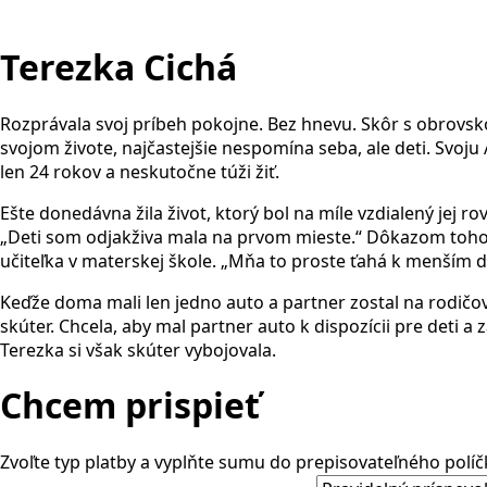
Terezka Cichá
Rozprávala svoj príbeh pokojne. Bez hnevu. Skôr s obrovsk
svojom živote, najčastejšie nespomína seba, ale deti. Svoju
len 24 rokov a neskutočne túži žiť.
Ešte donedávna žila život, ktorý bol na míle vzdialený jej 
„Deti som odjakživa mala na prvom mieste.“ Dôkazom toho je
učiteľka v materskej škole. „Mňa to proste ťahá k menším
Keďže doma mali len jedno auto a partner zostal na rodičo
skúter. Chcela, aby mal partner auto k dispozícii pre deti a 
Terezka si však skúter vybojovala.
Chcem prispieť
Zvoľte typ platby a vyplňte sumu do prepisovateľného políčk