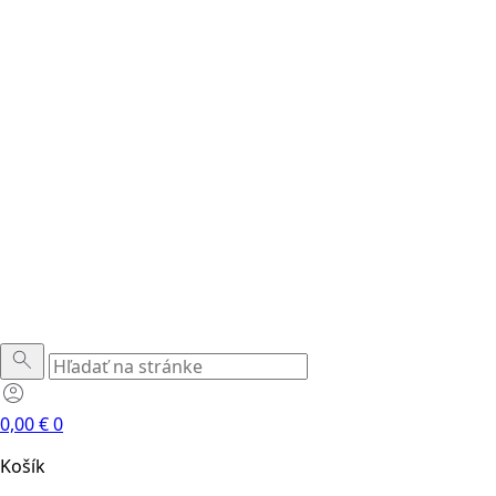
0,00
€
0
Košík