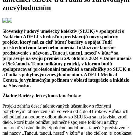
znevýhodnením
Slovenský ľudový umelecký kolektív (SĽUK) v spolupráci s
Nadáciou ADELI s hrdosťou predstavujú nový spoločný
projekt, ktorý má za cieľ búrať bariéry a spájať ľudí
prostredníctvom tanečného umenia. Inkluzívne tanečné
predstavenie s názvom „Tancuj, tancuj, neseď v kúte“ sa
pripravuje na svoju premiéru 29. októbra 2024 v Dome umenia
v Piešťanoch. Tento unikátny projekt, v ktorom budú
spolupracovať profesionálni tanečníci a tanečníčky zo SĽUK-u
a ľudia s pohybovým znevýhodnením z ADELI Medical
Centra, je výnimočným počinom v oblasti integrácie a inklúzie
na Slovensku.
Žiadne Bariéry, len rytmus tanečníkov
Projekt zahŕňa desať talentovaných účastníkov s rôznymi
pohybovými obmedzeniami vo veku od 4 do 41 rokov. Vďaka ich
odhodlaniu a podpore odborníkov zo SĽUK-u sa na javisku zrodí
dielo, ktoré bude odrážať jedinečné spojenie folklóru a túžby
prekonať vlastné limity. Spoločné hudobno – tanečné predstavenie
má názov „Tancuj, tancuj, neseď v kúte“ a jeho cieľom je poukázať