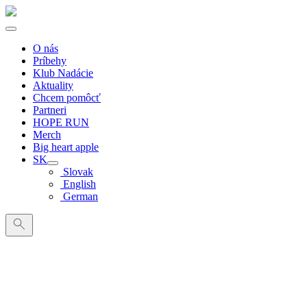
O nás
Príbehy
Klub Nadácie
Aktuality
Chcem pomôcť
Partneri
HOPE RUN
Merch
Big heart apple
SK
Slovak
English
German
Search
for: