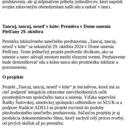
predstavenia, ale aj inšpiratívne príbehy jednotlivcov, ktorí napriek
svojim zdravotným obmedzeniam našli silu a radosť v tanci.
Tancuj, tancuj, neseď v kúte: Premiéra v Dome umenia
Piešťany 29. októbra
Premiéra inkluzívneho tanečného predstavenia „Tancuj, tancuj,
neseď v kúte“ sa uskutoční 29. októbra 2024 v Dome umenia
Piešťany. Tento jedinečný projekt predvedie divákom, ako sa
umenie a tanec stávajú mostom medzi rôznymi svetmi. Predstavenie
bude demonštrovať silu a krásu tanca ako prostriedku inklúzie a
porozumenia.
O projekte
Projekt „Tancuj, tancuj, neseď v kúte“ je iniciatívou, ktorá má za
cieľ podporiť integráciu zdravotne znevýhodnených osôb
prostredníctvom spoločného tanca a umenia. Vďaka supervízii
Radky Šulovskej, umeleckej spolupráci odborníkov zo SĽUK-u a
podpore Nadácie ADELI sa projekt rozvinul do podoby
plnohodnotného tanečného predstavenia. Súčasťou projektu je aj
produkcia dokumentárneho filmu, ktorý zachytí celý proces tvorby,
od prvých skúšok až po premiéru.