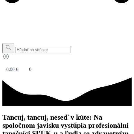
0,00
€
0
Tancuj, tancuj, neseď v kúte: Na
spoločnom javisku vystúpia profesionálni
tanečníci SĽUK-u a ľudia so zdravotným