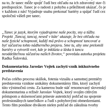
na to, že tanec môže spojiť ľudí bez ohľadu na ich zdravotný stav či
predispozície. Tanec je o radosti z pohybu a príležitosti ukázať, čo je
v každom z nás! Vyjadruje snahu prekonať bariéry a spájať ľudí cez
spoločnú vášeň pre tanec.
„Tanec je jazyk, ktorým vyjadrujeme naše pocity, sny a túžby.
Projekt ‚Tancuj, tancuj, neseď v kúte‘ ukazuje, že bez ohľadu na
naše fyzické schopnosti, každý má právo a schopnosť tancovať a
byť súčasťou tohto nádherného prejavu. Sme tu, aby sme prelomili
bariéry a vytvorili svet, kde je inklúzia a láska k tancu
neoddeliteľnou súčasťou našich životov,“
povedala autorka projektu
Radka Šulovská.
Dokumentarista Jaroslav Vojtek zachytí vznik inkluzívneho
predstavenia
Počas celého procesu skúšok, fotenia vizuálu a samotnej premiéry
predstavenia vznikne unikátny dokumentárny film, ktorý zachytí
túto výnimočnú cestu. Za kamerou bude stáť renomovaný slovenský
dokumentarista a režisér Jaroslav Vojtek, ktorý svojím citlivým
prístupom a skúsenosťami prinesie autentický pohľad na spojenie
profesionálnych tanečníkov a ľudí s pohybovými obmedzeniami.
Tento film ponúkne divákom nielen pohľad do zákulisia tvorby