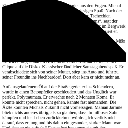
Eine Ölspur auf der Straße und alles geriet aus den Fugen. Michal
war gerade 28 und das Leben machte ihm riesigen Spaß. Nach der
Mittelschule für Verkehrswirtschaft beschloss er, Tschechien
auszuprobieren. „Dort verdiente man mehr als bei uns“, sagt der
sympathische Kerl vom Rollstuhl aus. Er arbeitete dort im Bergwerk
als Instandhalter. „Ich habe dort 8 Jahre gearbeitet“, präzisiert er.
Dann kam der 6. September 2008. Ein gewöhnlicher Samstag. Mišo
kam nach Hause in die Slowakei, freute sich auf einen
Feuerwehrwettbewerb, denn er war jahrelang Freiwilliger bei der
Feuerwehr. Nach dem Wettkampf grub er noch einen
Entwässerungskanal im Hof und am Abend wollte er mit seiner
Clique auf die Disko. Klassischer ländlicher Samstagabendspaß. Er
verabschiedete sich von seiner Mutter, stieg ins Auto und fuhr zu
seiner Freundin ins Nachbardorf. Dort aber kam er nicht mehr an.
Auf ausgelaufenem Öl auf der Straße geriet er ins Schleudern,
wurde in einen Betonpfeiler geschleudert und das Unglück war
perfekt. Polytraumata. Er erwachte nach 2 Monaten Koma. Er
konnte nicht sprechen, nicht gehen, kannte fast niemanden. Die
Ärzte konnten Michals Zukunft nicht vorhersagen. Maman Jarmile
blieb nichts anderes übrig, als zu glauben, dass ihr hilfloser Sohn
kämpfen und ins Leben zurückkehren würde. „Ich verließ mich
darauf, dass er jung und bis dahin ein gesunder, starker Mann war.
Und dass er nie aufgab.“ Fast sofort begannen sie mit der