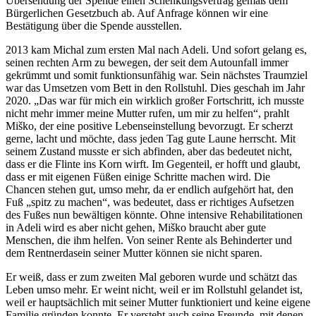
Übersendung der Spende einen Schenkungsvertrag gemäß dem
Bürgerlichen Gesetzbuch ab. Auf Anfrage können wir eine
Bestätigung über die Spende ausstellen.
2013 kam Michal zum ersten Mal nach Adeli. Und sofort gelang es,
seinen rechten Arm zu bewegen, der seit dem Autounfall immer
gekrümmt und somit funktionsunfähig war. Sein nächstes Traumziel
war das Umsetzen vom Bett in den Rollstuhl. Dies geschah im Jahr
2020. „Das war für mich ein wirklich großer Fortschritt, ich musste
nicht mehr immer meine Mutter rufen, um mir zu helfen“, prahlt
Miško, der eine positive Lebenseinstellung bevorzugt. Er scherzt
gerne, lacht und möchte, dass jeden Tag gute Laune herrscht. Mit
seinem Zustand musste er sich abfinden, aber das bedeutet nicht,
dass er die Flinte ins Korn wirft. Im Gegenteil, er hofft und glaubt,
dass er mit eigenen Füßen einige Schritte machen wird. Die
Chancen stehen gut, umso mehr, da er endlich aufgehört hat, den
Fuß „spitz zu machen“, was bedeutet, dass er richtiges Aufsetzen
des Fußes nun bewältigen könnte. Ohne intensive Rehabilitationen
in Adeli wird es aber nicht gehen, Miško braucht aber gute
Menschen, die ihm helfen. Von seiner Rente als Behinderter und
dem Rentnerdasein seiner Mutter können sie nicht sparen.
Er weiß, dass er zum zweiten Mal geboren wurde und schätzt das
Leben umso mehr. Er weint nicht, weil er im Rollstuhl gelandet ist,
weil er hauptsächlich mit seiner Mutter funktioniert und keine eigene
Familie gründen konnte. Er versteht auch seine Freunde, mit denen