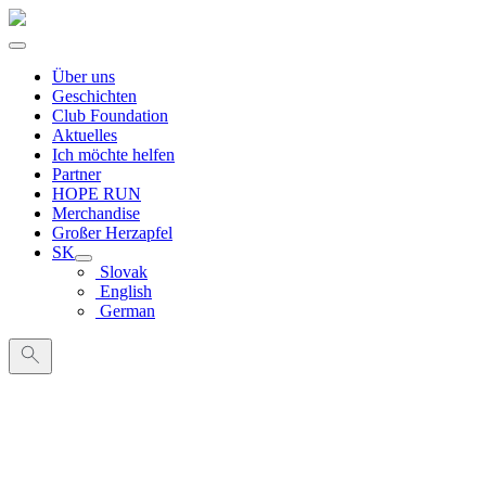
Über uns
Geschichten
Club Foundation
Aktuelles
Ich möchte helfen
Partner
HOPE RUN
Merchandise
Großer Herzapfel
SK
Slovak
English
German
Suche
nach: