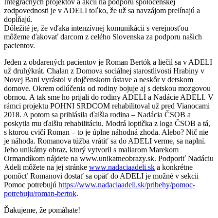
Integračných projektov a akcií na podporu spoločenskej
zodpovednosti je v ADELI toľko, že už sa navzájom prelínajú a
dopĺňajú.
Dôležité je, že vďaka intenzívnej komunikácii s verejnosťou
môžeme ďakovať darcom z celého Slovenska za podporu našich
pacientov.
Jeden z obdarených pacientov je Roman Bertók a liečil sa v ADELI
už druhýkrát. Chalan z Domova sociálnej starostlivosti Hrabiny v
Novej Bani vyrástol v dojčenskom ústave a neskôr v detskom
domove. Okrem odlúčenia od rodiny bojuje aj s detskou mozgovou
obrnou. A tak sme ho prijali do rodiny ADELI a Nadácie ADELI. V
rámci projektu POHNI SRDCOM rehabilitoval už pred Vianocami
2018. A potom sa prihlásila ďalšia rodina – Nadácia ČSOB a
poskytla mu ďalšiu rehabilitáciu. Modrá loptička z loga ČSOB a tá,
s ktorou cvičí Roman – to je úplne náhodná zhoda. Alebo? Nič nie
je náhoda. Romanova túžba vrátiť sa do ADELI verme, sa naplní.
Jeho unikátny obraz, ktorý vytvoril s maliarom Marekom
Ormandíkom nájdete na www.unikatneobrazy.sk. Podporiť Nadáciu
Adeli môžete na jej stránke
www.nadaciaadeli.sk
a konkrétne
pomôcť Romanovi dostať sa opäť do ADELI je možné v sekcii
Pomoc potrebujú
https://www.nadaciaadeli.sk/pribehy/pomoc-
potrebuju/roman-bertok
.
Ďakujeme, že pomáhate!