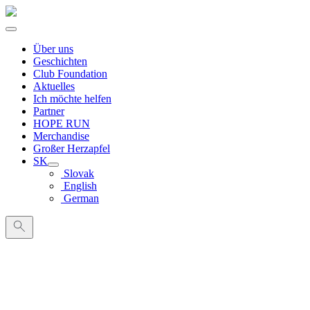
Über uns
Geschichten
Club Foundation
Aktuelles
Ich möchte helfen
Partner
HOPE RUN
Merchandise
Großer Herzapfel
SK
Slovak
English
German
Suche
nach: