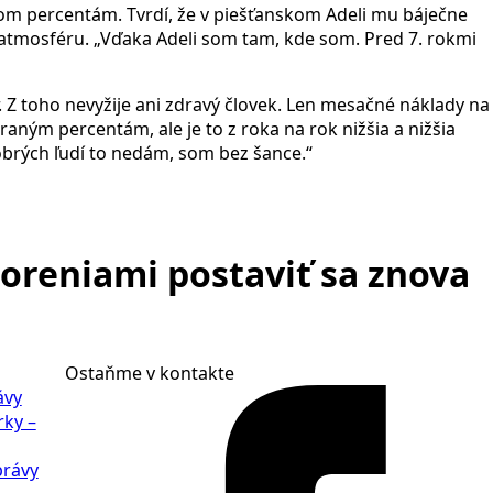
vom percentám. Tvrdí, že v piešťanskom Adeli mu báječne
í, atmosféru. „Vďaka Adeli som tam, kde som. Pred 7. rokmi
 Z toho nevyžije ani zdravý človek. Len mesačné náklady na
aným percentám, ale je to z roka na rok nižšia a nižšia
obrých ľudí to nedám, som bez šance.“
horeniami
postaviť sa znova
Ostaňme v kontakte
ávy
rky –
právy