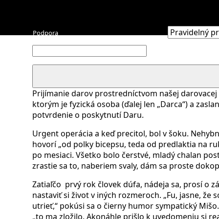
Chcem prispieť
Zvoľte typ platby a vyplňte sumu do prepisovateľné
množstvo
Michal
Horvát
Prijímanie darov prostredníctvom našej darovacej 
ktorým je fyzická osoba (ďalej len „Darca“) a zas
potvrdenie o poskytnutí Daru.
Urgent operácia a keď precitol, bol v šoku. Nehybn
hovorí „od polky bicepsu, teda od predlaktia na ru
po mesiaci. Všetko bolo čerstvé, mladý chalan pos
zrastie sa to, naberiem svaly, dám sa proste doko
Zatiaľčo
prvý rok človek dúfa, nádeja sa, prosí o zá
nastaviť si život v iných rozmeroch. „Fu, jasne, že so
utrieť,“ pokúsi sa o čierny humor sympatický Mišo.
„to ma zložilo. Akonáhle prišlo k uvedomeniu si re