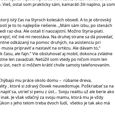
 Vieš, ostal som prakticky sám, kamaráti žili naplno, ja som
torý istý čas na štyroch kolesách obsedí. A to je obrovský
stí je to to najlepšie riešenie. „Mám sám izbu, po stenách
i raz-dva. Ale ostali tí naozajstní. Možno štyria-piati.
rejsť, nič iné mi neostáva. Na druhej strane sa dá povedať,
centne odkázaný na pomoc druhých, na asistenciu pri
musia pripraviť a nastaviť na ortézu. Ale dávam to,“
ak času, ale fajn.“ Vie obsluhovať aj mobil, dokonca zvládne
astne len zavadzali. Netúžil som vtedy po ničom inom len
o úst, nech si môžem krátiť chvíle samoty telefonovaním.
 Chýbajú mu práce okolo domu –
rúbanie dreva,
lity , ktoré si zdravý človek neuvedomuje. Poškriabať sa na
a napiť sa, utrieť si penu z úst… Svoju realitu už ale berie ako
inak. Je však vďačný za svoju mamu, ktorá mu je vždy
 úkon s jeho telom treba dvoch ľudí,
všetko je tak ako má