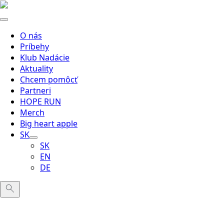
O nás
Príbehy
Klub Nadácie
Aktuality
Chcem pomôcť
Partneri
HOPE RUN
Merch
Big heart apple
SK
SK
EN
DE
Search
for: