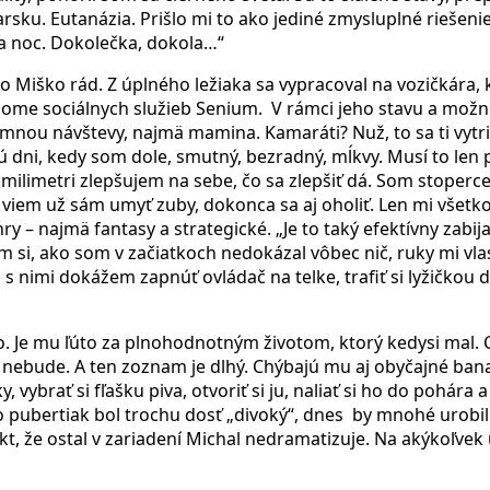
sku. Eutanázia. Prišlo mi to ako jediné zmysluplné riešenie.
a noc. Dokolečka, dokola…“
o Miško rád. Z úplného ležiaka sa vypracoval na vozičkára, k
dome sociálnych služieb Senium.
V rámci jeho stavu a možno
mnou návštevy, najmä mamina. Kamaráti? Nuž, to sa ti vytried
 dni, kedy som dole, smutný, bezradný, mĺkvy. Musí to len p
milimetri zlepšujem na sebe, čo sa zlepšiť dá. Som stoper
viem už sám umyť zuby, dokonca sa aj oholiť. Len mi všetko 
ry – najmä fantasy a strategické. „Je to taký efektívny zabij
ám si, ako som v začiatkoch nedokázal vôbec nič, ruky mi vl
 nimi dokážem zapnúť ovládač na telke, trafiť si lyžičkou d
o. Je mu ľúto za plnohodnotným životom, ktorý kedysi mal.
ť nebude. A ten zoznam je dlhý. Chýbajú mu aj obyčajné bana
ky, vybrať si fľašku piva, otvoriť si ju, naliať si ho do pohára 
o pubertiak bol trochu dosť „divoký“, dnes
by mnohé urobil 
akt, že ostal v zariadení Michal nedramatizuje. Na akýkoľvek