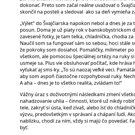
dokonať. Preto som začal reálne uvažovať o Švajčiar
skončil na posteli a sledoval
ako sa deň vymieňa z
„Výlet“ do Švajčiarska napokon nebol a dnes je za t
posun. Doma je už piaty rok v banskobystrickom 
zavesené fotky, je tam telka, chladnička, chodia za 
Naučil som sa fungovať sám so sebou, hoci stále sú
že pokroky som dosiahol. Pomaličky, milimeter po 
všetkom, ale pomocou špeciálnej ortézy na ruky si 
usmeje sa. Plus vie obsluhovať počítač, kde hráva h
vyťukať aj sms-ky. „To sú naozaj veľké veci. Pamät
aby som aspoň čiastočne rozpohyboval ruky. Nech s
A aha – dnes je to všetko realita, zvládam to!“
Vážny úraz s doživotnými následkami zmení všetk
nahadzovanie uhlia – činnosti, ktoré už nikdy robi
tele, zakryť si ústa, keď zívaš, alebo ísť do chladnič
výzvu, predovšetkým v správaní a chápaní ľudí. Ak
nablízku, chodí za ním, vždy si majú čo povedať. F
byť.