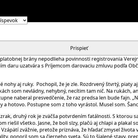
ho políčka, ktorou chcete prispieť.
Prispieť
platobnej brány nepodlieha povinnosti registrovania Verejn
laním daru uzatvára s Príjemcom darovaciu zmluvu podľa Ob
é nohy aj ruky.
Pochopil, že je zle. Rozdrvený štvrtý, piaty
kách som nevládny, nehybný, necítim tam nič. Na rukách, ani
tupne naberal presvedčenie, že raz predsa len bude fajn. „
py a hotovo. Postupne som z toho vyrástol. Musel som. Šanc
zrak, druhý rok je zväčša potvrdením fatálnosti. S ktorou sa 
m riešil všetko. Jasne, že boli slzy, plačú aj chlapi a plakal s
 Vzápätí zvážnie, pretože priznáva, že hľadať zmysel života
ality, ponoril som sa čierneho sveta. Sú to šialené stavy, 