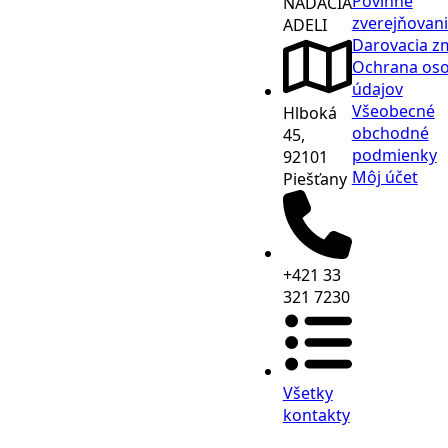
Povinné
NADÁCIA
zverejňovan
ADELI
Darovacia z
Ochrana os
údajov
Všeobecné
Hlboká
obchodné
45,
podmienky
92101
Môj účet
Piešťany
+421 33
321 7230
Všetky
kontakty