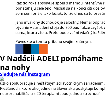
Raz do roka absolvuje spolu s mamou intenzívne r
ponaťahajú celé telo, Michal sa na konci cíti dosl
som sem prišiel ako ležiak, to, že dnes sa tu presú
Jeho invalidný dôchodok je žalostný. Nemal odprac
bývanie v zariadení stoja do 800 eur. Takže zvyšok
suma, ktorú získa. Preto bude veľmi vďačný každém
Povedzte o tomto príbehu svojim známym:
V Nadácii ADELI pomáhame 
na nohy
Sledujte náš instagram
úzko spolupracuje s neštátnym zdravotníckym zariadením 
Piešťanoch, ktoré ako jediné na Slovensku poskytuje komp
neurorehabilitáciu s 20 terapiami „pod jednou strechou“