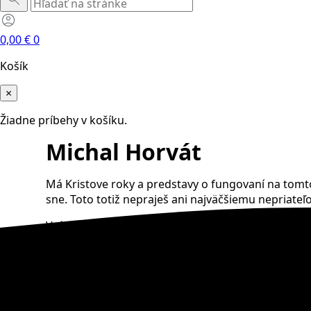
0,00
€
0
Košík
×
Žiadne príbehy v košíku.
Michal Horvát
Má Kristove roky a predstavy o fungovaní na tomto
sne. Toto totiž nepraješ ani najväčšiemu nepriateľo
Vráťme sa o osem rokov späť. Mišo mal krásnych 25
čas tam bolo skvele,“ ticho povie. Lenže v sekunde
musí byť.
Sám zašiel k mólu, že len skočí a urobí
aj plutvové, vo vode bol borec. Lenže… Onen posled
rokoch je to dnes už vlastne super stav,“ povie Mich