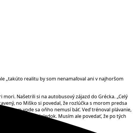
 ale „takúto realitu by som nenamaľoval ani v najhoršom
mori. Našetrili si na autobusový zájazd do Grécka. „Celý
ipravený, no Miško si povedal, že rozlúčka s morom predsa
ila, že vo vode sa oňho nemusí báť. Veď trénoval plávanie,
nu a …. „toto je výsledok. Musím ale povedať, že po tých