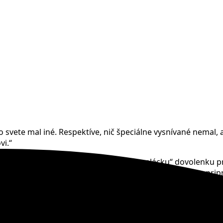
 svete mal iné. Respektíve, nič špeciálne vysnívané nemal,
vi.“
 a s kamarátom si doprial prvú „dospelácku“ dovolenku pri 
 sa všetko zvrtlo. Bol 1. júl 2017, deň odchodu, autobus pr
 pár posledných temp. Vodu zbožňoval, jeho mama vždy hovor
ný skok z móla sa Michalovi stal osudným. Narazil na plytči
al, ktorý je prakticky celý paralyzovaný.