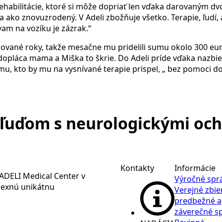
ehabilitácie, ktoré si môže dopriať len vďaka darovaným d
ova ako znovuzrodený. V Adeli zbožňuje všetko. Terapie, ľud
vam na vozíku je zázrak.“
ované roky, takže mesačne mu pridelili sumu okolo 300 eur.
 dopláca mama a Miška to škrie. Do Adeli príde vďaka nazbier
u, kto by mu na vysnívané terapie prispel, „ bez pomoci d
ľuďom s neurologickými oc
Kontakty
Informácie
ADELI Medical Center v
Výročné spr
lexnú unikátnu
Verejné zbie
predbežné a
záverečné s