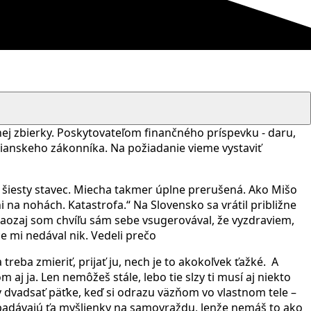
ej zbierky. Poskytovateľom finančného príspevku - daru,
čianskeho zákonníka. Na požiadanie vieme vystaviť
 aj šiesty stavec. Miecha takmer úplne prerušená. Ako Mišo
 na nohách. Katastrofa.“ Na Slovensko sa vrátil približne
Naozaj som chvíľu sám sebe vsugerovával, že vyzdraviem,
e mi nedával nik. Vedeli prečo
treba zmieriť, prijať ju, nech je to akokoľvek ťažké.
A
om aj ja. Len nemôžeš stále, lebo tie slzy ti musí aj niekto
 v dvadsať päťke, keď si odrazu väzňom vo vlastnom tele –
prepadávajú ťa myšlienky na samovraždu, lenže nemáš to ako