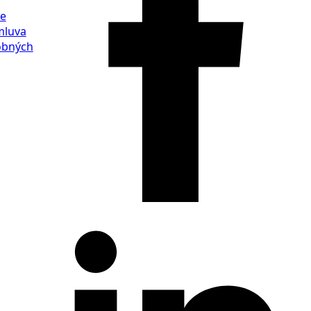
ie
mluva
obných